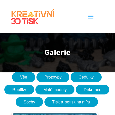
Úvod
Galerie
Galerie
Ceník
Kontakt
Vše
Prototypy
Cedulky
Repliky
Malé modely
Dekorace
Sochy
Tisk & potisk na míru