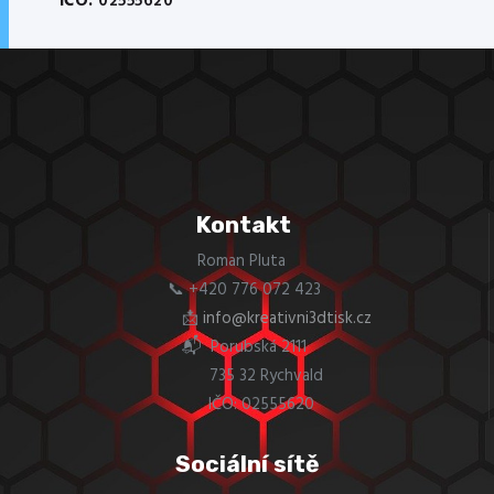
IČO:
02555620
Kontakt
Roman Pluta
📞 +420 776 072 423
📩
info@kreativni3dtisk.cz
📬 Porubská 2111
735 32 Rychvald
IČO: 02555620
Sociální sítě