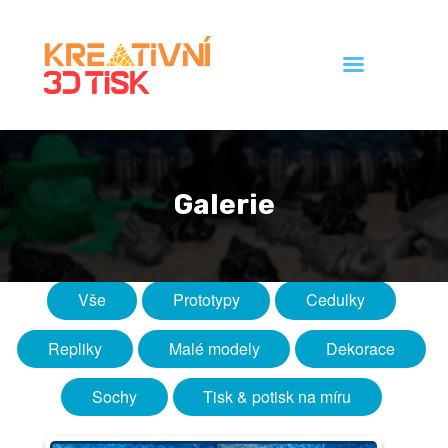
Úvod
Galerie
Galerie
Ceník
Kontakt
Vše
Prototypy
Cedulky
Repliky
Malé modely
Dekorace
Sochy
Tisk & potisk na míru