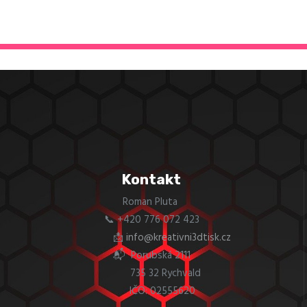
Kontakt
Roman Pluta
📞 +420 776 072 423
📩
info@kreativni3dtisk.cz
📬 Porubská 2111
735 32 Rychvald
IČO: 02555620